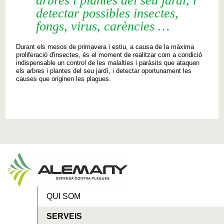
arbres i plantes del seu jardí, i
detectar possibles insectes,
fongs, virus, carències …
Durant els
mesos
de primavera i
estiu
,
a causa
de la màxima
proliferació
d'insectes
,
és
el moment de realitzar
com a condició
indispensable
un control de les
malalties
i
paràsits
que ataquen
els
arbres
i
plantes
del seu jardí
,
i detectar
oportunament
les
causes
que originen
les
plagues
.
QUI SOM
SERVEIS