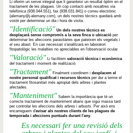
Li oferim
un servei integral que
li garanteixi
un resultat
òptim
en el
tractament de
les
plagues
.
Un cop
contacti
amb
nosaltres
via
telefònica
(
938.044.551
)
,
fax
(
938.031.841
)
o correu
electrònic
(
alemany@j-alemany.com
)
,
un dels nostres
tècnics
quedarà
amb
vostè
per determinar un
dia
i hora de visita
.
"Identificació"
Un dels nostres
tècnics
es
desplaçarà
sense
compromís
a la seva
finca
o ubicació
per
determinar les
afeccions
parasitàries
que pateixen els
vegetals
i
el seu abast
.
En cas necessari
s'analitzarà
en laboratori
fitopatològic
les
malalties
no
apreciables
en l'observació
ocular
.
"Valoració"
Li
facilitem
valoració
tècnica
i
econòmica
del tractament
i
moment
de realització
.
"Tractament"
Finalment
coordinem
i
desplacem
el
nostre
personal qualificat
i recursos
tècnics
per dur a
terme el
tractament
fitosanitari
més
apropiat dels
arbres i
plantes
afectades
.
"Manteniment"
Sabem
la importància que té
un
correcte
tractament
de manteniment
abans que sigui
massa tard
per controlar les
afeccions dels
arbres
i
arbusts
.
Per això ens
encarreguem
d'
avisar
als nostres
clients de les
plagues
de
temporada i
afeccions
puntuals
durant l'any
.
Es necessari fer una revisió dels