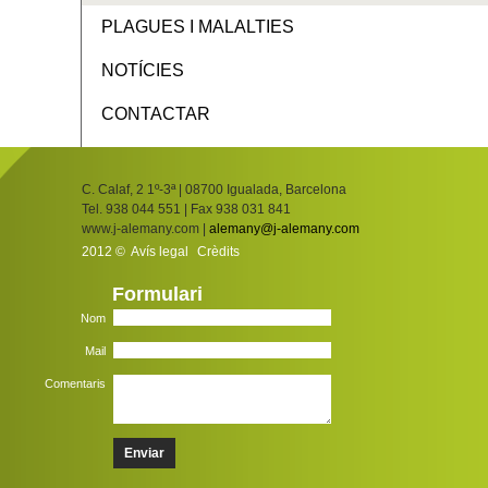
PLAGUES I MALALTIES
NOTÍCIES
CONTACTAR
C. Calaf, 2 1º-3ª | 08700 Igualada, Barcelona
Tel. 938 044 551 | Fax 938 031 841
www.j-alemany.com |
alemany@j-alemany.com
2012 ©
Avís legal
Crèdits
Formulari
Nom
Mail
Comentaris