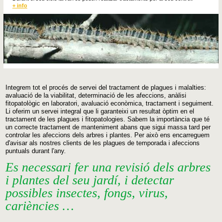
+ info
Integrem
tot el procés
de servei del
tractament
de plagues
i
malalties
:
avaluació
de la viabilitat
,
determinació de les
afeccions
,
anàlisi
fitopatològic
en laboratori
,
avaluació econòmica
,
tractament
i
seguiment
.
Li oferim
un servei integral que
li garanteixi
un resultat
òptim
en el
tractament de
les
plagues
i fitopatologies
.
Sabem
la importància que té
un correcte
tractament
de manteniment
abans que sigui
massa tard
per
controlar les
afeccions dels
arbres
i
plantes
.
Per això ens encarreguem
d'avisar
als nostres
clients de les
plagues
de temporada i
afeccions
puntuals
durant l'any
.
Es necessari fer una revisió dels arbres
i plantes del seu jardí, i detectar
possibles insectes, fongs, virus,
cariències …