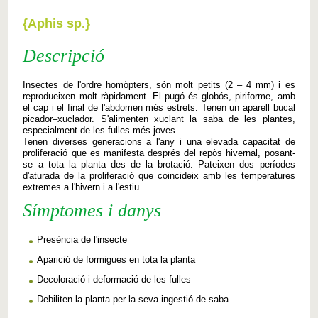
{Aphis sp.}
Descripció
Insectes
de l'ordre
homòpters
,
són
molt petits
(2 –
4 mm
)
i
es
reprodueixen
molt
ràpidament
.
El
pugó
és
globós
,
piriforme
,
amb
el cap i el
final de l'abdomen
més
estrets
.
Tenen un
aparell
bucal
picador
–
xuclador.
S'alimenten
xuclant
la saba de
les
plantes
,
especialment de les
fulles més
joves
.
Tenen diverses
generacions a l'any
i una elevada
capacitat
de
proliferació
que es manifesta
després del
repòs
hivernal
,
posant-
se a
tota la planta
des de la
brotació
.
Pateixen
dos períodes
d'aturada
de la proliferació
que coincideix
amb
les
temperatures
extremes
a l'hivern
i a l'estiu
.
Símptomes i danys
Presència
de l'insecte
Aparició
de formigues en
tota la planta
Decoloració
i
deformació de les
fulles
Debiliten
la planta per
la seva ingestió
de saba