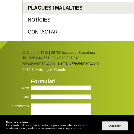
PLAGUES I MALALTIES
NOTÍCIES
CONTACTAR
C. Calaf, 2 1º-3ª | 08700 Igualada, Barcelona
Tel. 938 044 551 | Fax 938 031 841
www.j-alemany.com |
alemany@j-alemany.com
2012 ©
Avís legal
Crèdits
Formulari
Nom
Mail
Comentaris
Uso de cookies.
Esta web utiliza cookies, tanto propias como de terceros. Si
Aceptar
continua navegando, consideramos que acepta su uso.