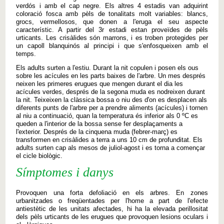
verdós i amb el cap negre. Els altres 4 estadis van adquirint
coloració fosca amb pèls de tonalitats molt variables: blancs,
grocs, vermellosos, que donen a l'eruga el seu aspecte
característic. A partir del 3r estadi estan proveïdes de pèls
urticants. Les crisàlides són marrons, i es troben protegides per
un capoll blanquinós al principi i que s'enfosqueixen amb el
temps.
Els adults surten a l'estiu. Durant la nit copulen i posen els ous
sobre les acícules en les parts baixes de l'arbre. Un mes després
neixen les primeres erugues que mengen durant el dia les
acícules verdes, després de la segona muda es nodreixen durant
la nit. Teixeixen la clàssica bossa o niu des d'on es desplacen als
diferents punts de l'arbre per a prendre aliments (acícules) i tornen
al niu a continuació, quan la temperatura és inferior als 0 ºC es
queden a l'interior de la bossa sense fer desplaçaments a
l'exterior. Després de la cinquena muda (febrer-març) es
transformen en crisàlides a terra a uns 10 cm de profunditat. Els
adults surten cap als mesos de juliol-agost i es torna a començar
el cicle biològic.
Símptomes i danys
Provoquen una forta defoliació en els arbres. En zones
urbanitzades o freqüentades per l'home a part de l'efecte
antiestètic de les unitats afectades, hi ha la elevada perillositat
dels pèls urticants de les erugues que provoquen lesions oculars i