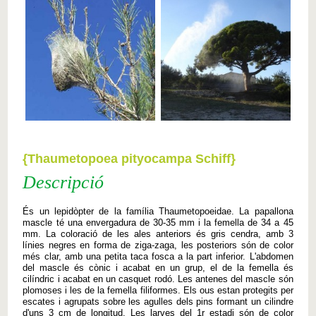
{Thaumetopoea pityocampa Schiff}
Descripció
És un lepidòpter de la família Thaumetopoeidae. La papallona
mascle té una envergadura de 30-35 mm i la femella de 34 a 45
mm. La coloració de les ales anteriors és gris cendra, amb 3
línies negres en forma de ziga-zaga, les posteriors són de color
més clar, amb una petita taca fosca a la part inferior. L'abdomen
del mascle és cònic i acabat en un grup, el de la femella és
cilíndric i acabat en un casquet rodó. Les antenes del mascle són
plomoses i les de la femella filiformes. Els ous estan protegits per
escates i agrupats sobre les agulles dels pins formant un cilindre
d'uns 3 cm de longitud. Les larves del 1r estadi són de color