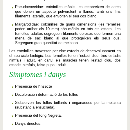
Pseudococcidae: cotxinilles mòbils, es recobreixen de ceres
que donen un aspecte pulverulent o llanós, amb uns fins
filaments laterals, que envolten el seu cos blanc.
Margarodidae: cotxinilles de grans dimensions (les femelles
poden arribar als 10 mm) són mòbils en tots els estats. Les
femelles adultes segreguen filaments cerosos que formen una
mena de sac blanc al que protegeixen els seus ous.
Segreguen gran quantitat de melassa.
Les cotxinilles travessen per cinc estadis de desenvolupament en
el seu cicle biològic. Les femelles tenen l'estadi d'ou, tres estadis
nimfals i adult, en canvi els mascles tenen l'estadi d'ou, dos
estadis nimfals, falsa pupa i adult.
Símptomes i danys
Presència
de l'insecte
Decoloració
i
deformació de les
fulles
S'observen
les fulles
brillants
i
enganxoses
per
la melassa
(
substància
ensucrada
)
.
Presència
del fong
Negreta
.
Danys
directes
: