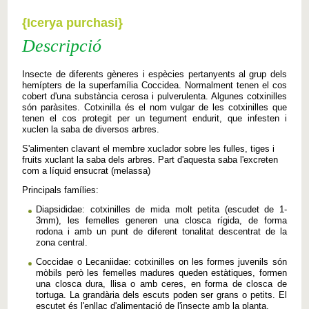
{Icerya purchasi}
Descripció
Insecte de diferents gèneres i espècies pertanyents al grup dels
hemípters de la superfamília Coccidea. Normalment tenen el cos
cobert d'una substància cerosa i pulverulenta. Algunes cotxinilles
són paràsites. Cotxinilla és el nom vulgar de les cotxinilles que
tenen el cos protegit per un tegument endurit, que infesten i
xuclen la saba de diversos arbres.
S'alimenten clavant el membre xuclador sobre les fulles, tiges i
fruits xuclant la saba dels arbres. Part d'aquesta saba l'excreten
com a líquid ensucrat (melassa)
Principals famílies:
Diapsididae: cotxinilles de mida molt petita (escudet de 1-
3mm), les femelles generen una closca rígida, de forma
rodona i amb un punt de diferent tonalitat descentrat de la
zona central.
Coccidae o Lecaniidae: cotxinilles on les formes juvenils són
mòbils però les femelles madures queden estàtiques, formen
una closca dura, llisa o amb ceres, en forma de closca de
tortuga. La grandària dels escuts poden ser grans o petits. El
escutet és l'enllaç d'alimentació de l'insecte amb la planta.