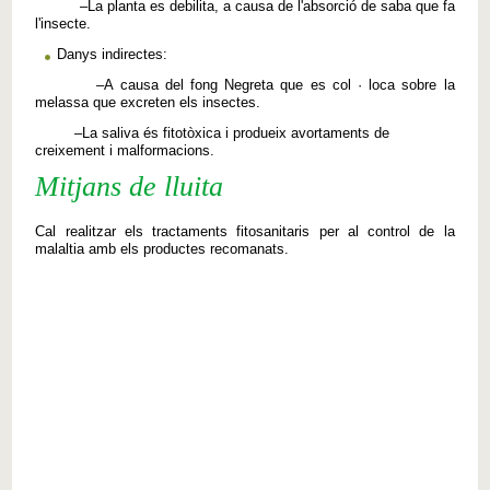
–
La planta
es debilita
,
a causa de
l'absorció de
saba que
fa
l'insecte
.
Danys
indirectes
:
–
A causa del
fong
Negreta
que es
col · loca sobre
la
melassa
que excreten
els
insectes
.
–
La saliva
és
fitotòxica i
produeix
avortaments
de
creixement
i
malformacions
.
Mitjans de lluita
Cal
realitzar els
tractaments
fitosanitaris
per al control
de la
malaltia
amb els productes
recomanats.