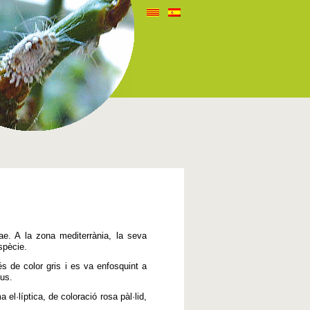
ae. A la zona mediterrània, la seva
spècie.
s de color gris i es va enfosquint a
ous.
el·líptica, de coloració rosa pàl·lid,