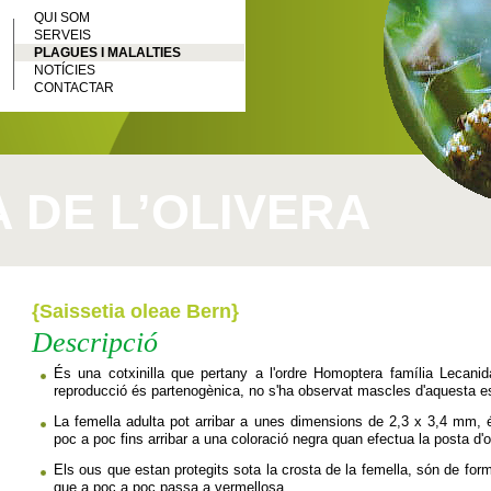
QUI SOM
SERVEIS
PLAGUES I MALALTIES
NOTÍCIES
CONTACTAR
 DE L’OLIVERA
{Saissetia oleae Bern}
Descripció
És una cotxinilla que pertany a l'ordre Homoptera família Lecanid
reproducció és partenogènica, no s'ha observat mascles d'aquesta e
La femella adulta pot arribar a unes dimensions de 2,3 x 3,4 mm, é
poc a poc fins arribar a una coloració negra quan efectua la posta d'
Els ous que estan protegits sota la crosta de la femella, són de forma 
que a poc a poc passa a vermellosa.