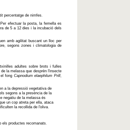
etit percentatge de nimfes.
 Per efectuar la posta, la femella es
ra de 5 a 12 dies i la incubació dels
uen amb agilitat buscant un lloc per
mbre, segons zones i climatologia de
txinilles
adultes sobre
brots
i fulles
 de la
melassa
que desprèn
l'insecte
el fong
Capnodium
elaephilum
Prill
,
n a la
depressió
vegetativa
de
 els segons
a la presència
de la
te
negatiu de la
melassa
és
que un cop
atreta
per ella
,
ataca
ificulten
la recollida
de l'oliva
.
 els productes
recomanats
.