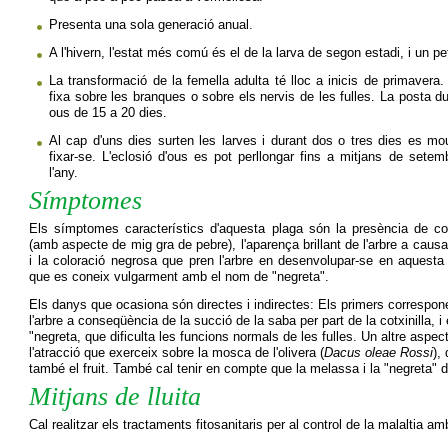
Presenta una sola generació anual.
A l'hivern, l'estat més comú és el de la larva de segon estadi, i un p
La transformació de la femella adulta té lloc a inicis de primavera.
fixa sobre les branques o sobre els nervis de les fulles. La posta du
ous de 15 a 20 dies.
Al cap d'uns dies surten les larves i durant dos o tres dies es mo
fixar-se. L'eclosió d'ous es pot perllongar fins a mitjans de sete
l'any.
Símptomes
Els
símptomes
característics d'aquesta
plaga
són la presència de
co
(amb
aspecte
de mig
gra
de pebre
)
,
l'aparença
brillant
de l'arbre
a causa
i
la coloració
negrosa
que pren
l'arbre en
desenvolupar-se en
aquesta
que es coneix
vulgarment
amb
el nom de "
negreta"
.
Els danys
que ocasiona
són
directes
i indirectes
:
Els primers
correspone
l'arbre a
conseqüència
de la succió
de la saba
per part de la
cotxinilla
,
i
"
negreta
,
que dificulta les
funcions
normals de les
fulles
.
Un altre
aspec
l'atracció que
exerceix sobre la
mosca de l'olivera
(
Dacus
oleae
Rossi
)
,
també
el fruit
.
T
ambé cal tenir
en compte que la
melassa
i la "
negreta
"
d
Mitjans de lluita
Cal
realitzar els
tractaments
fitosanitaris
per al control
de la malaltia
amb