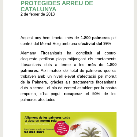
PROTEGIDES ARREU DE
CATALUNYA
2 de febrer de 2013
Aquest any hem tractat més de
1.800 palmeres
pel
control del Morrut Roig amb una
efectiviat del 99%
Alemany Fitosanitaris ha contribuit al control
d'aquesta perillosa plaga mitjançant els tractaments
fitosanitaris duts a terme a les
més de 1.800
palmeres
. Així mateix del total de palmeres que es
trobaven amb un nivell elevat d'afectació pel morrut
de la Palmera, gràcies als tractaments fitosanitaris
duts a terme i el pla de control establert per la nostra
empresa, s'ha pogut
recuperar el 50%
de les
palmeres afectades.